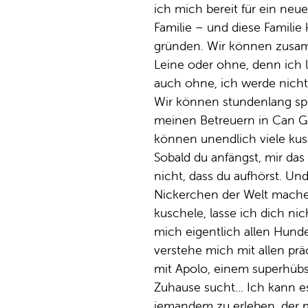
ich mich bereit für ein ne
Familie – und diese Famili
gründen. Wir können zusam
Leine oder ohne, denn ich l
auch ohne, ich werde nicht
Wir können stundenlang spi
meinen Betreuern in Can G
können unendlich viele kus
Sobald du anfängst, mir das
nicht, dass du aufhörst. Un
Nickerchen der Welt mache
kuschele, lasse ich dich ni
mich eigentlich allen Hunde
verstehe mich mit allen präc
mit Apolo, einem superhübs
Zuhause sucht... Ich kann e
jemandem zu erleben, der mi