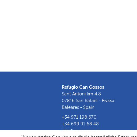
Refugio Can Gossos
Sant Antoni km 4.8
07816 San Rafael - Eivissa
Baleares - Spain
+34 971 198 670
+34 699 91 68 48
info@cangossos.es