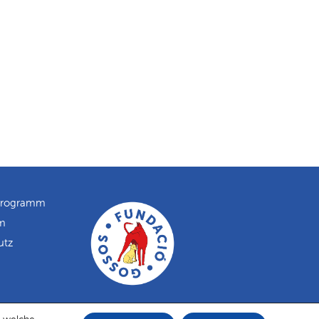
programm
m
utz
ook
tagram