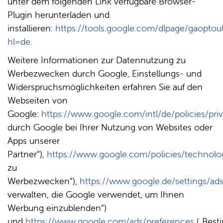
unter dem folgenden Link verfügbare Browser-
Plugin herunterladen und
installieren:
https://tools.google.com/dlpage/gaoptou
hl=de
.
Weitere Informationen zur Datennutzung zu
Werbezwecken durch Google, Einstellungs- und
Widerspruchsmöglichkeiten erfahren Sie auf den
Webseiten von
Google:
https://www.google.com/intl/de/policies/pri
durch Google bei Ihrer Nutzung von Websites oder
Apps unserer
Partner“),
https://www.google.com/policies/technolo
zu
Werbezwecken“),
https://www.google.de/settings/ad
verwalten, die Google verwendet, um Ihnen
Werbung einzublenden“)
und
https://www.google.com/ads/preferences
(„Bes